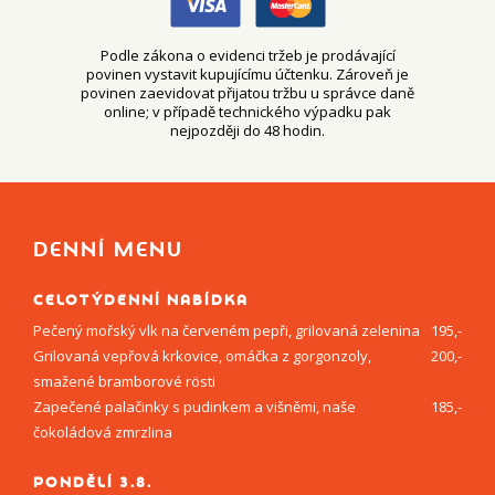
Podle zákona o evidenci tržeb je prodávající
povinen vystavit kupujícímu účtenku. Zároveň je
povinen zaevidovat přijatou tržbu u správce daně
online; v případě technického výpadku pak
nejpozději do 48 hodin.
DENNÍ MENU
CELOTÝDENNÍ NABÍDKA
Pečený mořský vlk na červeném pepři, grilovaná zelenina
195,-
Grilovaná vepřová krkovice, omáčka z gorgonzoly,
200,-
smažené bramborové rösti
Zapečené palačinky s pudinkem a višněmi, naše
185,-
čokoládová zmrzlina
PONDĚLÍ 3.8.