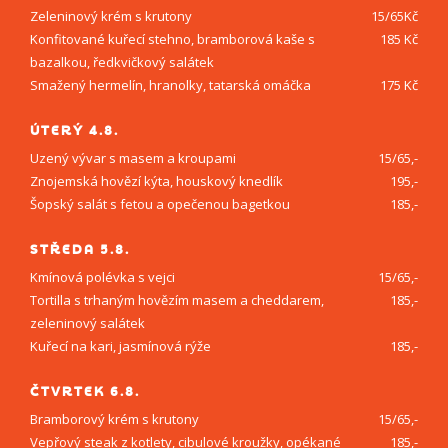
Zeleninový krém s krutony
15/65Kč
Konfitované kuřecí stehno, bramborová kaše s
185 Kč
bazalkou, ředkvičkový salátek
Smažený hermelín, hranolky, tatarská omáčka
175 Kč
ÚTERÝ 4.8.
Uzený vývar s masem a kroupami
15/65,-
Znojemská hovězí kýta, houskový knedlík
195,-
Šopský salát s fetou a opečenou bagetkou
185,-
STŘEDA 5.8.
Kmínová polévka s vejci
15/65,-
Tortilla s trhaným hovězím masem a cheddarem,
185,-
zeleninový salátek
Kuřecí na kari, jasmínová rýže
185,-
ČTVRTEK 6.8.
Bramborový krém s krutony
15/65,-
Vepřový steak z kotlety, cibulové kroužky, opékané
185,-