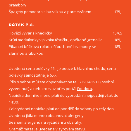
brambory
Špagety pomodoro s bazalkou a parmezánem
175,-
PÁTEK 7.8.
Hovězí vývar s knedlíčky
15/65
Krůtí medailonky v pivním těstíčku, opékané grenaille
185,-
Pikantní bůčková roláda, šťouchané brambory se
185,-
slaninou a cibulkou
Uvedená cena polévky 15,- je pouze k hlavnímu chodu, cena
polévky samostatně je 65,-.
Jídlo s sebou můžete objednávat na tel. 739 348 913 (osobní
vyzvednutí) a nebo rozvoz přes portál
Foodora
.
Nabídka denního menu platí do vyprodání, nejpozději však do
14:30.
Celotýdenní nabídka platí od pondělí do soboty po celý den.
Uvedená jídla mohou obsahovat alergeny.
Seznam alergenů na vyžádání u obsluhy.
Gramáž masa je uvedena v syrovém stavu.